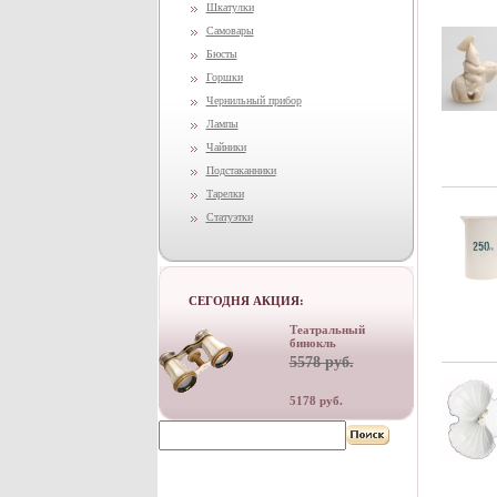
Шкатулки
Самовары
Бюсты
Горшки
Чернильный прибор
Лампы
Чайники
Подстаканники
Тарелки
Статуэтки
СЕГОДНЯ АКЦИЯ:
Театральный
бинокль
5578 руб.
5178 руб.