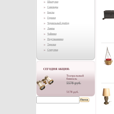
Шкатулки
Самовары
Бюсты
Горшки
Чернильный прибор
Лампы
Чайники
Подстаканники
Тарелки
Статуэтки
СЕГОДНЯ АКЦИЯ:
Театральный
бинокль
5578 руб.
5178 руб.