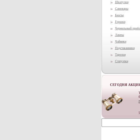
Шкатулки
Самовары
Бюсты
Горшки
Чернильный приб
Лампы
Чайники
Подстаканники
Тарелки
Статуэтки
СЕГОДНЯ АКЦИ
5