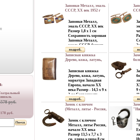
Запонки Металл, эмаль
Зап
СССР, ХХ век 1952 г
ССС
инфо 11075g.
XX 
6992
Запонки Металл,
З
эмаль СССР, ХХ век
эм
ор
Размер 1,8 х 1 см
че
Сохранность хорошая
Ра
Запонки Металл,
С
эмаль СССР, буиющ
З
ХХ век.
эм
че
Записная книжка
Зам
ве
Дерево, кожа, латунь,
бол
маркетри Западная
Рос
Европа, начало XX века
1910
Записная книжка
З
1904 г инфо 7729g.
Дерево, кожа, латунь,
б
маркетри Западная
ли
Я:
Европа, начало XX
ХХ
века Размер - 14,5 х 9 х
9 
Театральный
2 см Сохранность
11
бинокль
хорошая
х
5578 руб.
Незначительные
За
Замок с ключом
Зам
царапины и легкая
со
(Металл, литье - Россия,
"Ни
178 руб.
патина на
по
начало ХХ века) 1910 г
Мет
металлических
бу
инфо 7641g.
Рос
Замок с ключом
З
фрагментах На
от
кон
Металл, литье Россия,
"
оборотноамъий
поз
начало ХХ века
Е
стороне обложки
обс
Размер 13,5 х 7,7 х 3
ли
стилизованным
инф
см, длина ключа 8 см
И