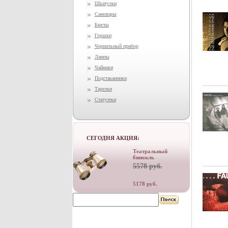
Шкатулки
Самовары
Бюсты
Горшки
Чернильный прибор
Лампы
Чайники
Подстаканники
Тарелки
Статуэтки
СЕГОДНЯ АКЦИЯ:
Театральный
бинокль
5578 руб.
5178 руб.