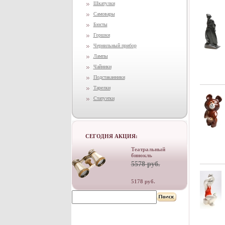
Шкатулки
Самовары
Бюсты
Горшки
Чернильный прибор
Лампы
Чайники
Подстаканники
Тарелки
Статуэтки
СЕГОДНЯ АКЦИЯ:
Театральный
бинокль
5578 руб.
5178 руб.