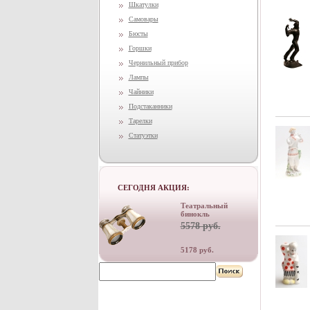
Шкатулки
Самовары
Бюсты
Горшки
Чернильный прибор
Лампы
Чайники
Подстаканники
Тарелки
Статуэтки
СЕГОДНЯ АКЦИЯ:
Театральный
бинокль
5578 руб.
5178 руб.