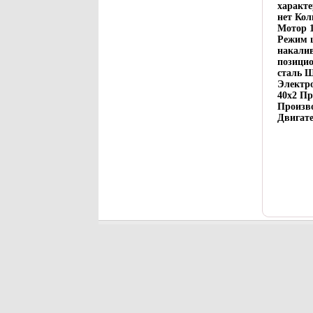
характе
нет Кол
Мотор 1
Режим 
накали
позици
сталь Ш
Электро
40х2 Пр
Произво
Двигате