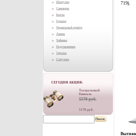
Шкатулки
719j.
Самовары
Бюсты
Горшки
Чернильный прибор
Лампы
Чайники
Подстаканники
Тарелки
Статуэтки
СЕГОДНЯ АКЦИЯ:
Театральный
бинокль
5578 руб.
5178 руб.
Вытяжка