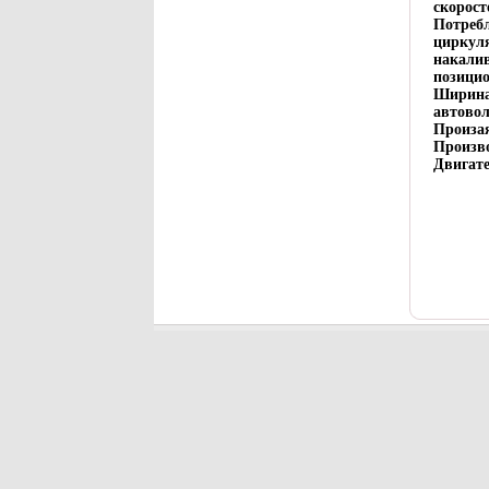
скорост
Потреб
циркул
накали
позицио
Ширина,
автовол
Произая
Произво
Двигате