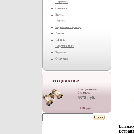
Шкатулки
Самовары
Бюсты
Горшки
Чернильный прибор
Лампы
Чайники
Подстаканники
Тарелки
Статуэтки
СЕГОДНЯ АКЦИЯ:
Театральный
бинокль
5578 руб.
5178 руб.
Вытяжка
Встраив