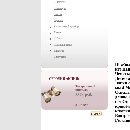
Шкатулки
Самовары
Бюсты
Горшки
Чернильный прибор
Лампы
Чайники
Подстаканники
Тарелки
Статуэтки
Швейна
нет Пан
Чехол 
Дисковы
СЕГОДНЯ АКЦИЯ:
Лапки 
Театральный
мм 4 Ма
бинокль
Освещен
5578 руб.
длины и
нет Стр
5178 руб.
краеобм
классич
Контрол
Регули