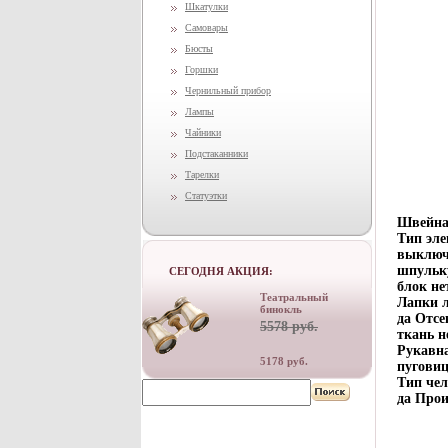
Шкатулки
Самовары
Бюсты
Горшки
Чернильный прибор
Лампы
Чайники
Подстаканники
Тарелки
Статуэтки
Швейная
Тип эл
выключ
шпульк
СЕГОДНЯ АКЦИЯ:
блок не
Театральный
Лапки 
бинокль
да Отсе
5578 руб.
ткань н
Рукавн
5178 руб.
пуговиц
Тип че
да Про