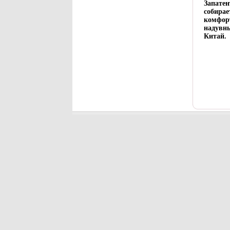
Запатен
собирае
комфор
надувны
Китай.