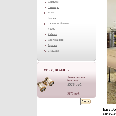
Шкатулки
Самовары
Бюсты
Горшки
Чернильный прибор
Лампы
Чайники
Подстаканники
Тарелки
Статуэтки
СЕГОДНЯ АКЦИЯ:
Театральный
бинокль
5578 руб.
5178 руб.
Eazy Be
самосто