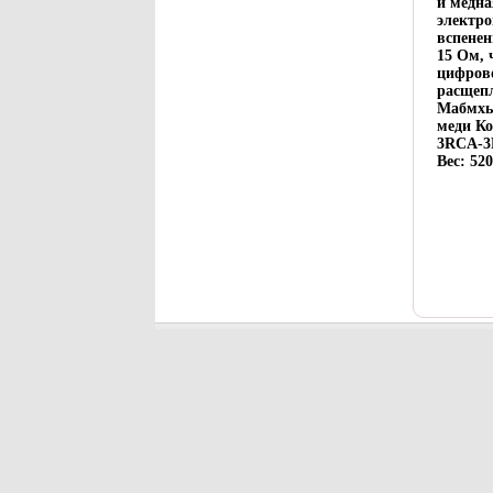
и медна
электро
вспенен
15 Ом, 
цифрово
расщеп
Мабмхьа
меди К
3RCA-3R
Вес: 52