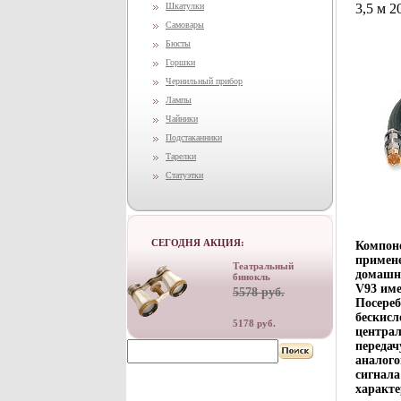
Шкатулки
3,5 м 2
Самовары
Бюсты
Горшки
Чернильный прибор
Лампы
Чайники
Подстаканники
Тарелки
Статуэтки
СЕГОДНЯ АКЦИЯ:
Компоне
примене
Театральный
домашни
бинокль
V93 име
5578 руб.
Посереб
бескисл
5178 руб.
централ
передач
аналого
сигнала
характ