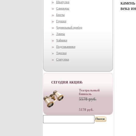
Шкатулки
камень 
века и
Самовары
Бюсты
Горшки
Чернильный прибор
Лампы
Чайники
Подстаканники
Тарелки
Статуэтки
СЕГОДНЯ АКЦИЯ:
Театральный
бинокль
5578 руб.
5178 руб.