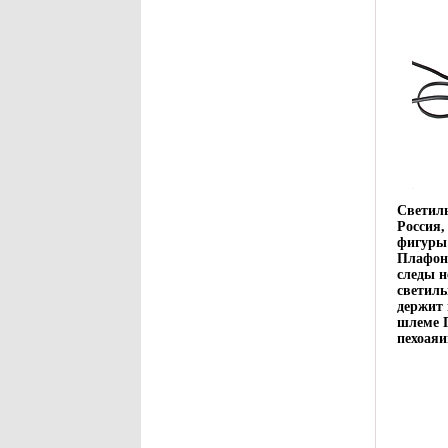
Светиль
Россия,
фигуры 
Плафон
следы н
светиль
держит 
шлеме П
пехоаяи