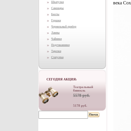
Шкатулки
века Сох
Самовары
Бюсты
Горшки
Чернильный прибор
Лампы
Чайники
Подстаканники
Тарелки
Статуэтки
СЕГОДНЯ АКЦИЯ:
Театральный
бинокль
5578 руб.
5178 руб.