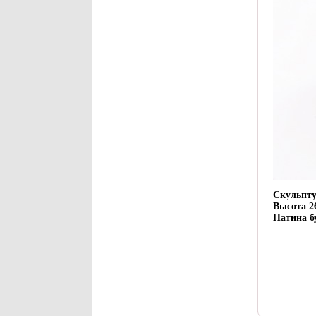
Скульпту
Высота 2
Патина б