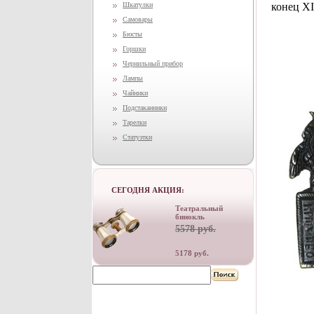
Шкатулки
конец XI
Самовары
Бюсты
Горшки
Чернильный прибор
Лампы
Чайники
Подстаканники
Тарелки
Статуэтки
СЕГОДНЯ АКЦИЯ:
Театральный
бинокль
5578 руб.
5178 руб.