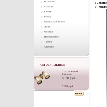
Шкатулки
гравир
символ
Самовары
Бюсты
Горшки
Чернильный прибор
Лампы
Чайники
Подстаканники
Тарелки
Статуэтки
СЕГОДНЯ АКЦИЯ:
Театральный
бинокль
5578 руб.
5178 руб.