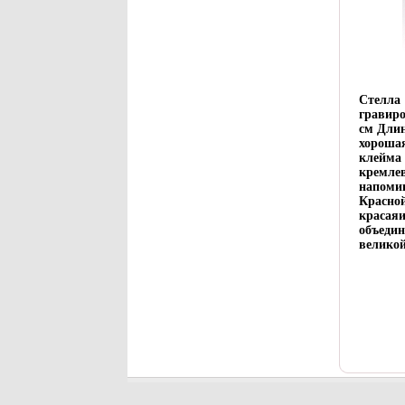
Стелла 
гравиро
см Длин
хороша
клейма 
кремлев
напомин
Красной
красаяи
объедин
великой