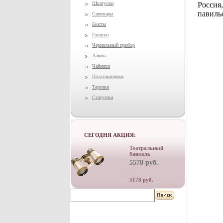
Шкатулки
Россия
павиль
Самовары
Бюсты
Горшки
Чернильный прибор
Лампы
Чайники
Подстаканники
Тарелки
Статуэтки
СЕГОДНЯ АКЦИЯ:
Театральный
бинокль
5578 руб.
5178 руб.