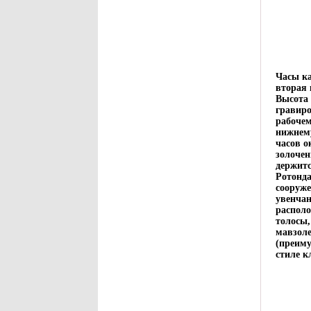
Часы ка
вторая 
Высота 
гравир
рабочем
нижнем
часов о
золоче
держитс
Ротонда
сооруже
увенчан
распол
толосы,
мавзоле
(преиму
стиле к