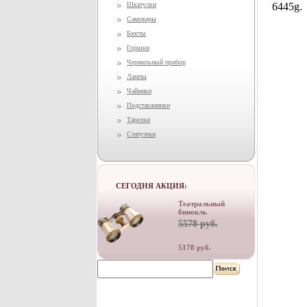
Шкатулки
6445g.
Самовары
Бюсты
Горшки
Чернильный прибор
Лампы
Чайники
Подстаканники
Тарелки
Статуэтки
СЕГОДНЯ АКЦИЯ:
Театральный
бинокль
5578 руб.
5178 руб.