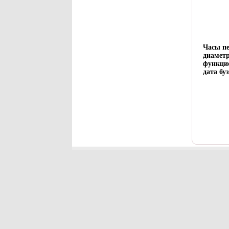
Часы пе
диаметр
функци
дата буз