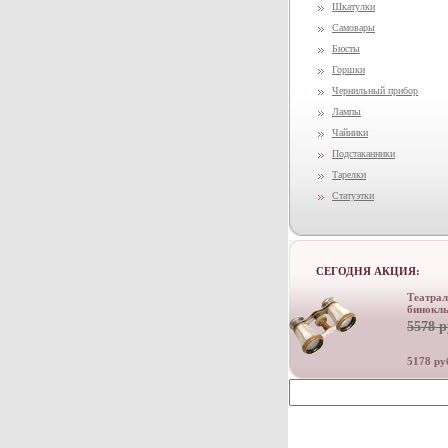
Шкатулки
Самовары
Бюсты
Горшки
Чернильный прибор
Лампы
Чайники
Подстаканники
Тарелки
Статуэтки
СЕГОДНЯ АКЦИЯ:
Театра
бинокл
5578 р
5178 ру