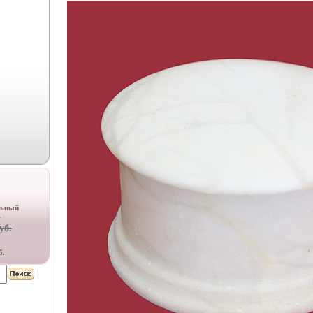
льный
ь
уб.
б.