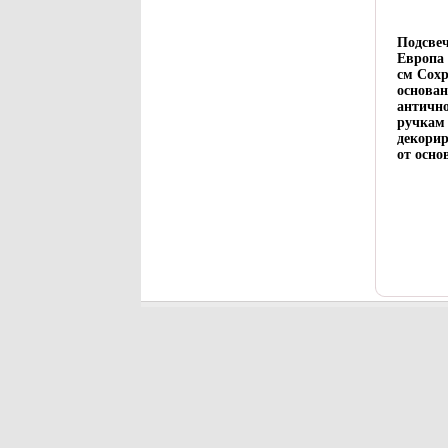
Подсвеч
Европа 
см Сохр
основан
античн
ручкам 
декори
от осно