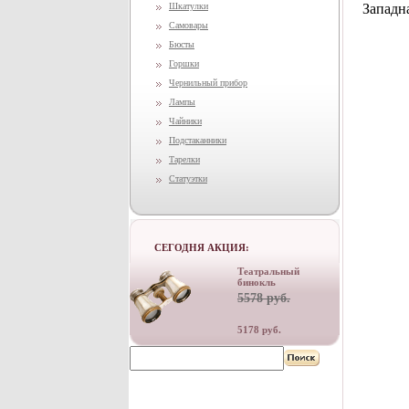
Шкатулки
Западна
Самовары
Бюсты
Горшки
Чернильный прибор
Лампы
Чайники
Подстаканники
Тарелки
Статуэтки
СЕГОДНЯ АКЦИЯ:
Театральный
бинокль
5578 руб.
5178 руб.