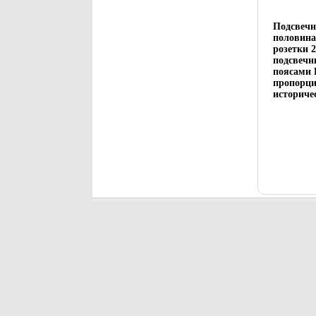
Подсвечн
половина
розетки 
подсвеч
поясами 
пропорци
историче