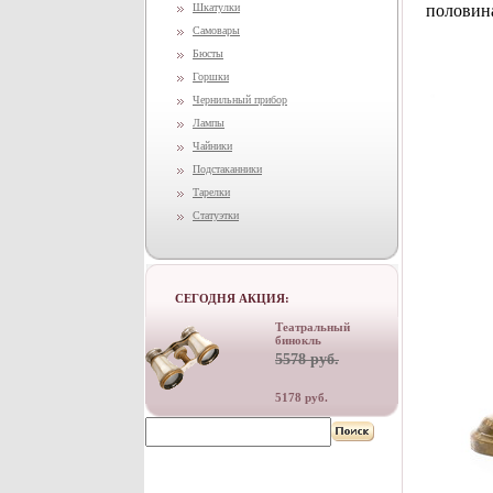
Шкатулки
половина
Самовары
Бюсты
Горшки
Чернильный прибор
Лампы
Чайники
Подстаканники
Тарелки
Статуэтки
СЕГОДНЯ АКЦИЯ:
Театральный
бинокль
5578 руб.
5178 руб.