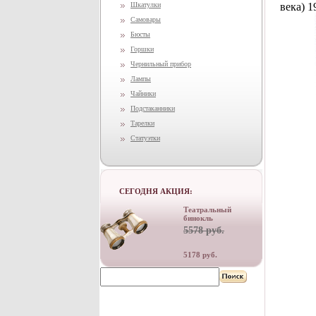
Шкатулки
века) 1
Самовары
Бюсты
Горшки
Чернильный прибор
Лампы
Чайники
Подстаканники
Тарелки
Статуэтки
СЕГОДНЯ АКЦИЯ:
Театральный
бинокль
5578 руб.
5178 руб.