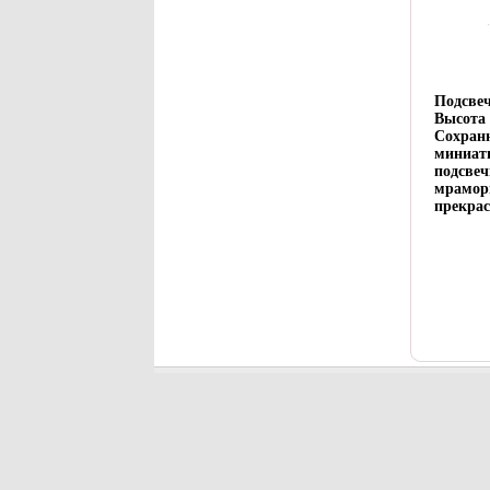
Подсвеч
Высота 
Сохран
миниат
подсвеч
мраморн
прекрас