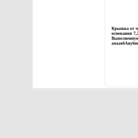
Крышка от ч
основания 7,
Выполненную
амыябАнубис