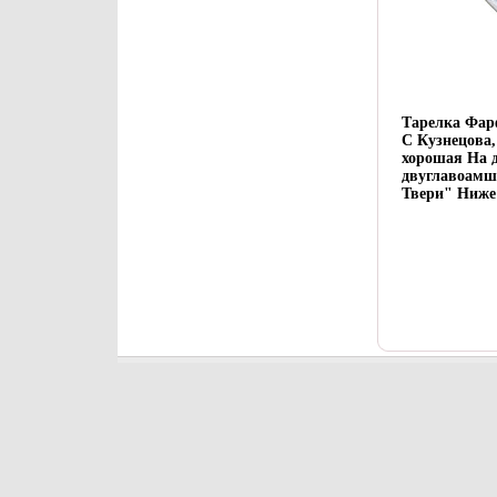
Тарелка Фарф
С Кузнецова,
хорошая На д
двуглавоамш
Твери" Ниже 