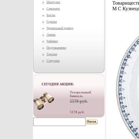
Шкатулки
Товариществ
М С Кузнецо
Самовары
Бюсты
Горшки
Чернильный прибор
Лампы
Чайники
Подстаканники
Тарелки
Статуэтки
СЕГОДНЯ АКЦИЯ:
Театральный
бинокль
5578 руб.
5178 руб.