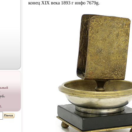
конец XIX века 1893 г инфо 7679g.
льный
ь
уб.
б.