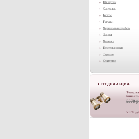
Шкатулки
Самовары
Бюсты
Горшки
Чернильный прибор
Лампы
Чайники
Подстаканники
Тарелки
Статуэтки
СЕГОДНЯ АКЦИЯ:
Театра
бинокл
5578 р
5178 ру