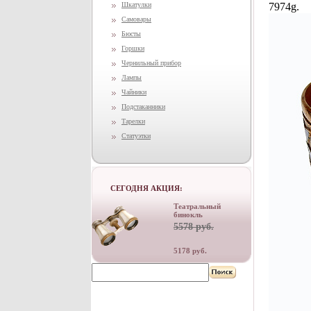
Шкатулки
7974g.
Самовары
Бюсты
Горшки
Чернильный прибор
Лампы
Чайники
Подстаканники
Тарелки
Статуэтки
СЕГОДНЯ АКЦИЯ:
Театральный
бинокль
5578 руб.
5178 руб.