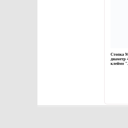
Стопка М
диаметр 
клеймо 