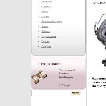
Шкатулки
половина
Самовары
Бюсты
Горшки
Чернильный прибор
Лампы
Чайники
Подстаканники
Тарелки
Статуэтки
СЕГОДНЯ АКЦИЯ:
Театральный
бинокль
5578 руб.
Жаровня 
половина
5178 руб.
На дне бу